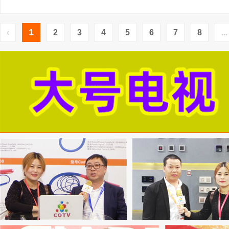
1
‹
2
3
4
5
6
7
8
...