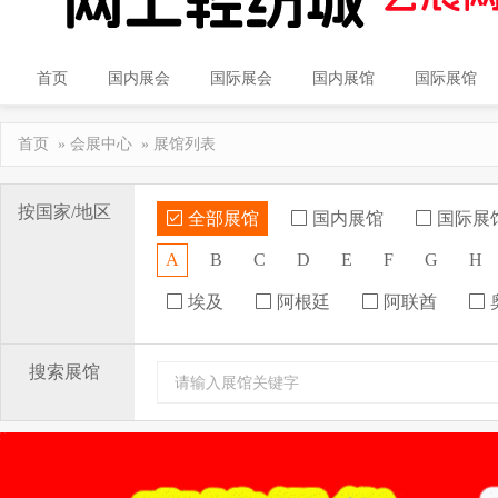
首页
国内展会
国际展会
国内展馆
国际展馆
首页
»
会展中心
» 展馆列表
按国家/地区
全部展馆
国内展馆
国际展
A
B
C
D
E
F
G
H
埃及
阿根廷
阿联酋
搜索展馆