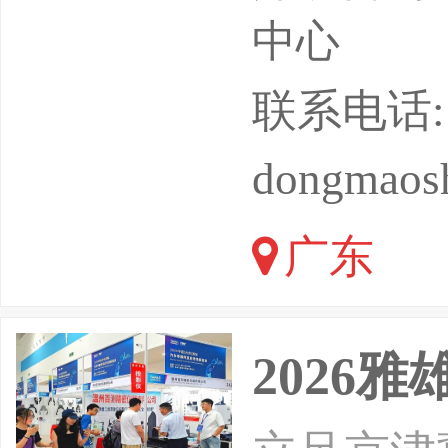
博览会”
中心
中心举办
联系电话: 0
易、发展
dongmaos
辐射广阔
广东
海外消费
2026