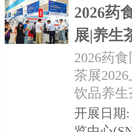
私域渠道
2026
展|养生
2026药
茶展20
饮品养生
期：202
开展日期: 
上海新国
览中心(SN