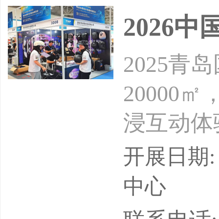
2026
2025
20000
浸互动体
创新成果
开展日期: 
业链企业
中心
与市场的