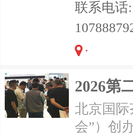
业招商盛
联系电话: 0
通过不断
10788879
人、名家
·
转型需求
为茶行业
2026
北京国际
会”）创