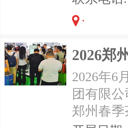
一。在中
·
优越的自
式的繁荣
2026
连忘返之
2026年
团有限公
郑州春季