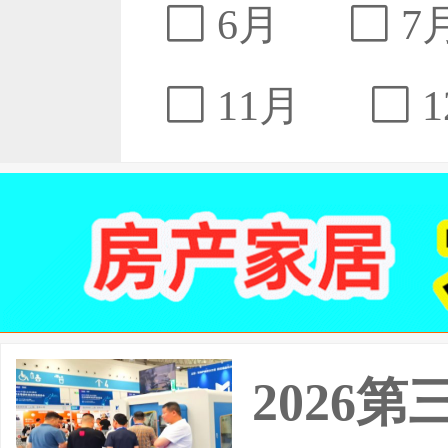
6月
7
11月
1
2026