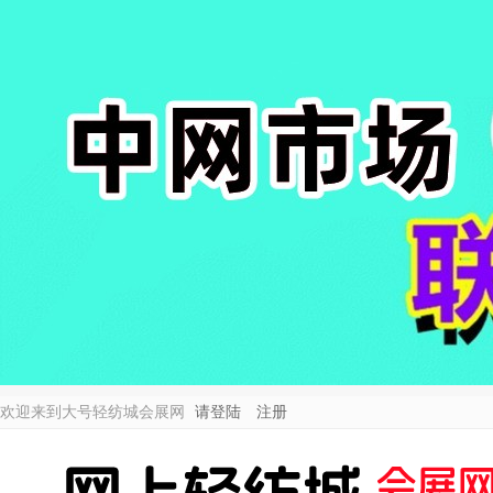
欢迎来到大号轻纺城会展网
请登陆
注册