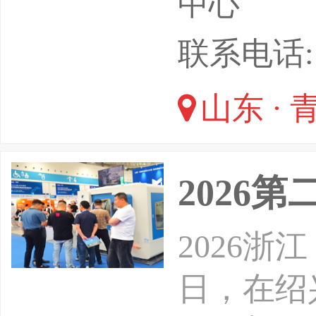
中心
岛国际茶
联系电话: 0
展市场，
山东 · 
文化，构
业的全链
2026
2026浙
日，在绍