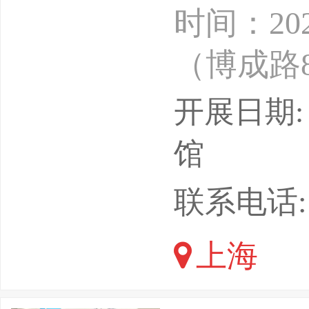
时间：20
（博成路
道团长大
开展日期: 
群团购博览
馆
览馆继续
联系电话: 1
及私域行
上海
携上万件