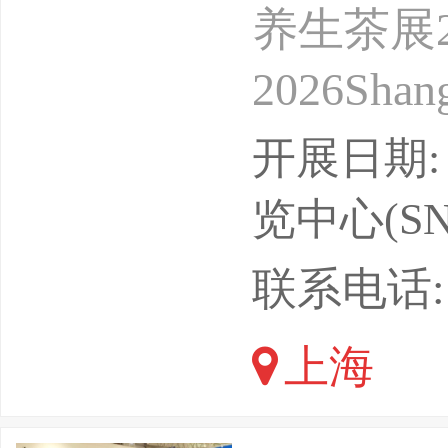
养生茶展
2026Shang
植萃饮品
开展日期: 
品同期：2
览中心(SN
6-8日
联系电话: 1
服务有限
上海