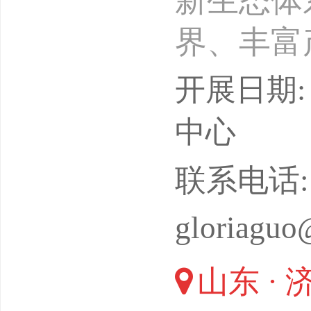
新生态体
界、丰富
条，集中
开展日期: 
多元内容
中心
中式茶饮
联系电话: 05
场景，全
gloriaguo
叶全品类
山东 · 
统茶文化