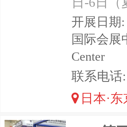
日-6日
中心（南
开展日期: 
（TSOIn
国际会展中心Tok
贸展览服
Center
饮甜点展2
联系电话: 1
茶、面包
日本·东
器、包装