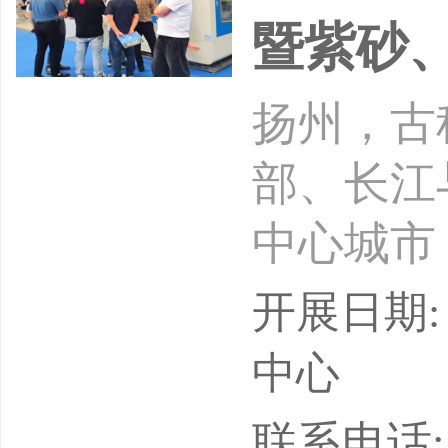
暨紫砂
扬州，古
部、长江
中心城市
名都，竹
开展日期: 
城”的美
中心
盛，人杰
联系电话: 0