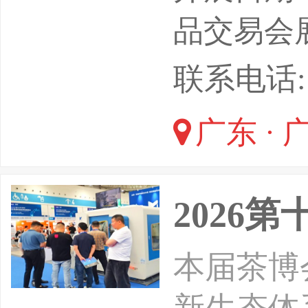
化、市场
品交易会
2006
联系电话:
茶业第一
广东 · 
标”和“温
至广交会
2026
本届茶博