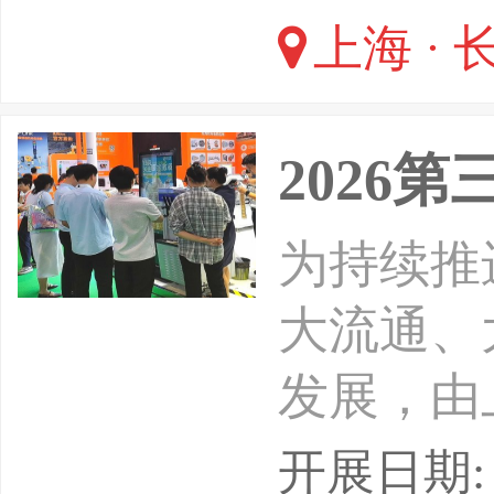
国茶产业
上海 · 
上海，作
心，自开
2026
不仅孕育
为持续推
大流通、
发展，由
服务有限
开展日期: 