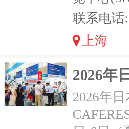
信世会展
联系电话: 1
上海市包
上海
胶全产业
中国中医
2026
2026
CAFERE