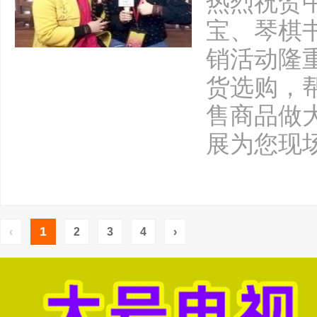
热烈祝贺
宝、琴棋
销活动隆
货选购，
售商品做
展为您现
1
‹
2
3
4
›