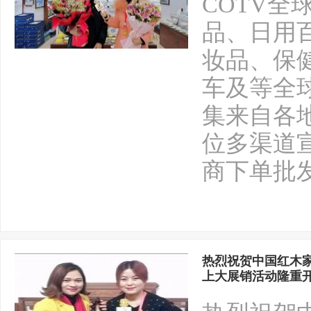
COTV全
品、日用
妆品、保
车及等全
集来自各
位多渠道
商下单批
热烈祝贺中国红木
上大展销活动隆重