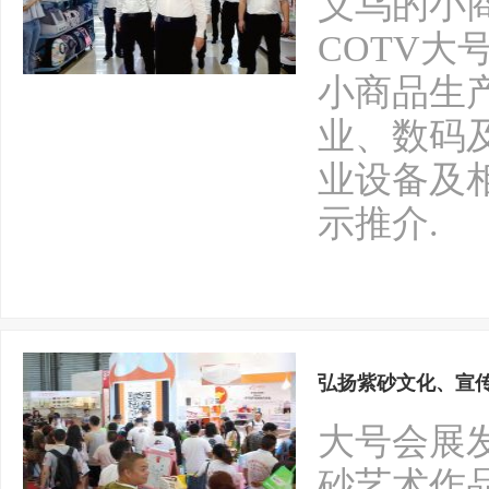
义乌的小
COTV
小商品生
业、数码
业设备及
示推介.
弘扬紫砂文化、宣传
大号会展
砂艺术作