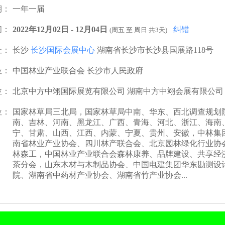
期：
一年一届
间：
2022年12月02日 - 12月04日
纠错
(周五 至 周日 共3天)
址：
长沙
长沙国际会展中心
湖南省长沙市长沙县国展路118号
位：
中国林业产业联合会 长沙市人民政府
位：
北京中方中翊国际展览有限公司 湖南中方中翊会展有限公司
位：
国家林草局三北局，国家林草局中南、华东、西北调查规划
南、吉林、河南、黑龙江、广西、青海、河北、浙江、海南
宁、甘肃、山西、江西、内蒙、宁夏、贵州、安徽，中林集
南省林业产业协会、四川林产联合会、北京园林绿化行业协
林森工，中国林业产业联合会森林康养、品牌建设、共享经
茶分会，山东木材与木制品协会、中国电建集团华东勘测设
院、湖南省中药材产业协会、湖南省竹产业协会...