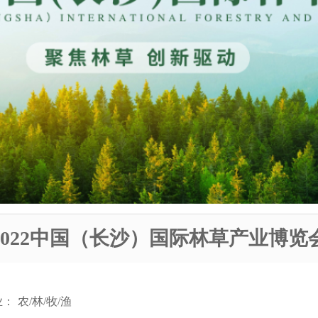
2022中国（长沙）国际林草产业博览
业：
农/林/牧/渔