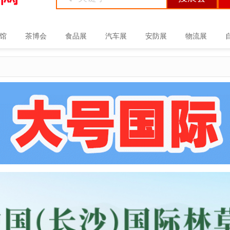
馆
茶博会
食品展
汽车展
安防展
物流展