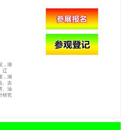
院，湖
、辽
团，湖
会、吉
济、油
计研究