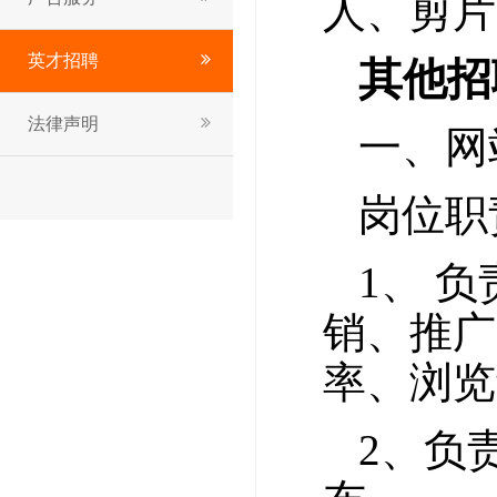
人、剪片
英才招聘
其他招
法律声明
一、网
岗位职
1、 
销、推广
率、浏览
2、负