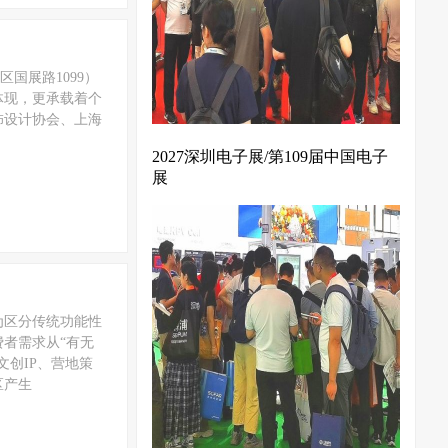
区国展路1099）
体现，更承载着个
饰设计协会、上海
2027深圳电子展/第109届中国电子
展
为区分传统功能性
者需求从“有无
创IP、营地策
区产生