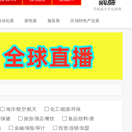
手机版大号会展网
自动化展
家电展
服装展
区域特色产业展
海洋/航空/航天
化工/能源/环保
/保健
旅游/酒店/餐饮
食品/饮料/酒
储
金融/保险/审计
投资/连锁/加盟