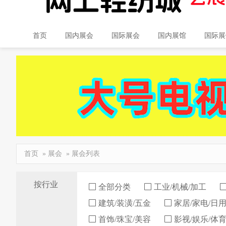
首页
国内展会
国际展会
国内展馆
国际展
首页
»
展会
» 展会列表
按行业
全部分类
工业/机械/加工
建筑/装潢/五金
家居/家电/日
首饰/珠宝/美容
影视/娱乐/体