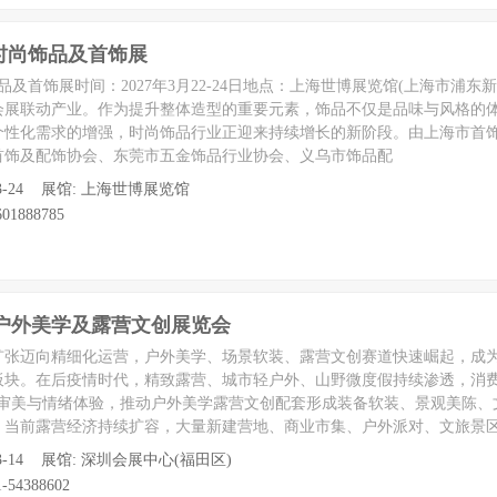
际时尚饰品及首饰展
品及首饰展时间：2027年3月22-24日地点：上海世博展览馆(上海市浦东新
会展联动产业。作为提升整体造型的重要元素，饰品不仅是品味与风格的
个性化需求的增强，时尚饰品行业正迎来持续增长的新阶段。由上海市首
首饰及配饰协会、东莞市五金饰品行业协会、义乌市饰品配
至 03-24 展馆: 上海世博展览馆
01888785
国际户外美学及露营文创展览会
扩张迈向精细化运营，户外美学、场景软装、露营文创赛道快速崛起，成
板块。在后疫情时代，精致露营、城市轻户外、山野微度假持续渗透，消费
审美与情绪体验，推动户外美学露营文创配套形成装备软装、景观美陈、文
。当前露营经济持续扩容，大量新建营地、商业市集、户外派对、文旅景
至 03-14 展馆: 深圳会展中心(福田区)
-54388602