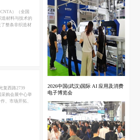
CNTA）（全国
非织造材料与技术的
盖了整条非织造材
2026中国(武汉)国际 AI 应用及消费
光复西路2739
电子博览会
跨国采购会展中心举
合作、市场开拓、