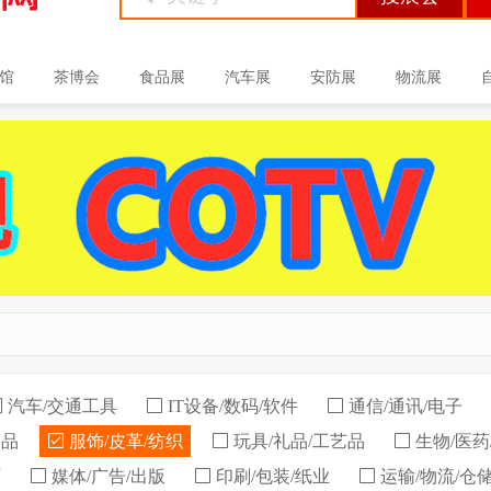
馆
茶博会
食品展
汽车展
安防展
物流展
汽车/交通工具
IT设备/数码/软件
通信/通讯/电子
用品
服饰/皮革/纺织
玩具/礼品/工艺品
生物/医药
育
媒体/广告/出版
印刷/包装/纸业
运输/物流/仓