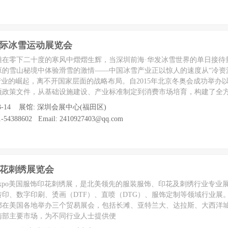
国际冰雪运动展览会
雕在零下二十度的寒风中熠熠生辉，当深圳前海·华发冰雪世界的单日接待
原的雪山秘境中体验滑雪的激情——中国冰雪产业正以惊人的速度从“冷资
产业的崛起，离不开国家层面的战略布局。自2015年北京冬奥会成功举办
项政策文件，从基础设施建设、产业标准制定到消费市场培育，构建了全
至 03-14 展馆: 深圳会展中心(福田区)
54388602 Email: 2410927403@qq.com
印花刺绣展览会
ionsExpo美国服饰印花刺绣展，是北美领先的服装服饰、印花及刺绣行业专
数字印刷、烫画（DTF）、直喷（DTG）、服饰定制等领域行业展。Impres
年都在美国各地举办三个贸易展会，包括长滩、亚特兰大、达拉斯、大西洋
南部主要市场，为不同行业人士提供便