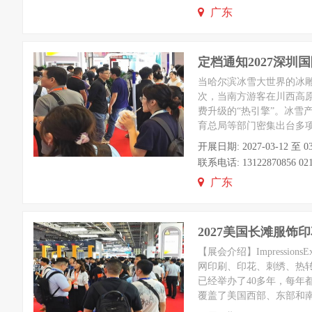
广东
定档通知2027深圳
当哈尔滨冰雪大世界的冰
次，当南方游客在川西高
费升级的“热引擎”。冰雪
育总局等部门密集出台多
开展日期: 2027-03-12 
联系电话: 13122870856 021-
广东
2027美国长滩服饰
【展会介绍】Impress
网印刷、印花、刺绣、热转印、
已经举办了40多年，每
覆盖了美国西部、东部和