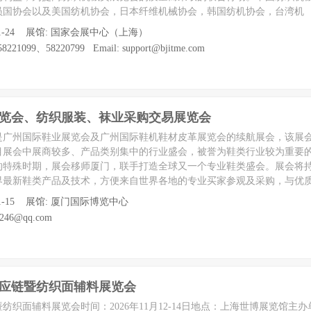
员国协会以及美国纺机协会，日本纤维机械协会，韩国纺机协会，台湾机
 至 11-24 展馆: 国家会展中心（上海）
21099、58220799 Email: support@bjitme.com
业博览会、纺织服装、袜业采购交易展览会
会是广州国际鞋业展览会及广州国际鞋机鞋材皮革展览会的续航展会，该展
目展会中展商较多、产品类别集中的行业盛会，被誉为鞋类行业较为重要
的特殊时期，展会移师厦门，联手打造全球又一个专业鞋类盛会。展会将
界最新鞋类产品及技术，方便来自世界各地的专业买家参观及采购，与优
至 11-15 展馆: 厦门国际博览中心
246@qq.com
供应链暨纺织面辅料展览会
暨纺织面辅料展览会时间：2026年11月12-14日地点：上海世博展览馆主