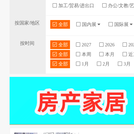
加工/贸易/进出口
办公/文教/
按国家/地区
全部
国内展
国际展
按时间
全部
2027
2026
20
全部
本周
本月
近
全部
1月
2月
3月