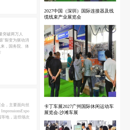
2027中国（深圳）国际连接器及线
缆线束产业展览会
量突破两万人
源”裂变为驱动消
以来，国务院、体
方
业展会，主要面向丝
卡丁车展2027广州国际休闲运动车
sionsExpo
展览会-沙滩车展
城等地，这些场次