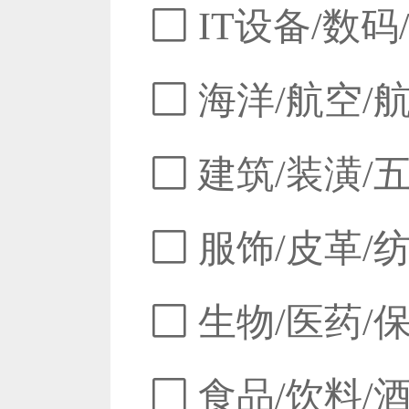
IT设备/数码
海洋/航空/
建筑/装潢/
服饰/皮革/
生物/医药/
食品/饮料/