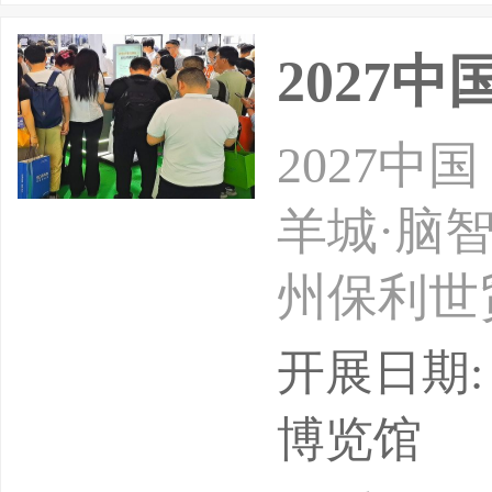
2027
2027
羊城·脑智
州保利世
究所、广
开展日期: 
州利兴展
博览馆