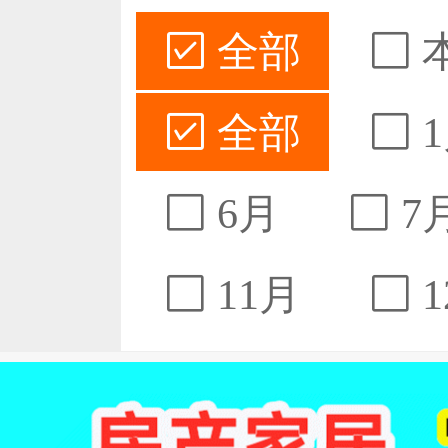
全部
全部
1
6月
7
11月
1