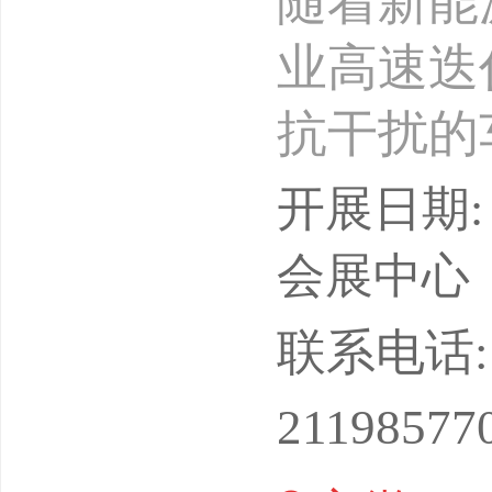
随着新能
业高速迭
抗干扰的
发。20
开展日期: 
刚需，集
会展中心
中部地区
联系电话: 1
接平台。
21198577
阻、电容