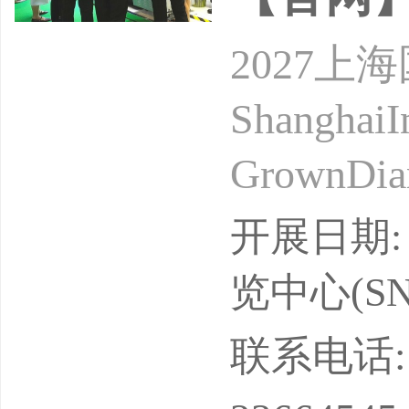
2027
ShanghaiI
GrownDia
年7月1-
开展日期: 
高端制造
览中心(SN
耐磨、宽
联系电话: 18
热、半导