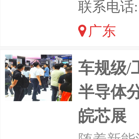
接口作为
联系电话: 1
发加速迈
广东
的关键周
注册通道
车规级
续扩容
半导体分
皖芯展