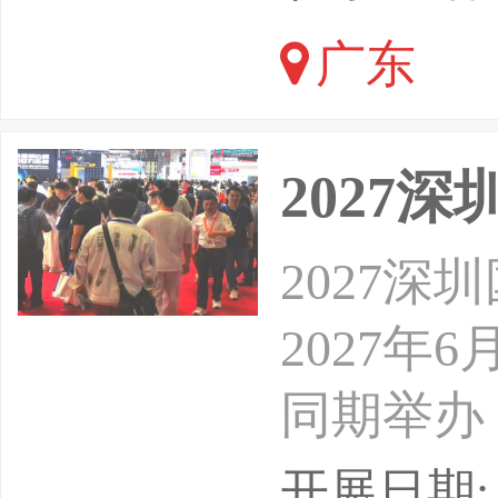
合、多能
广东
市场。成
装备展览会
2027
2027
2027年
同期举办
会202
开展日期: 