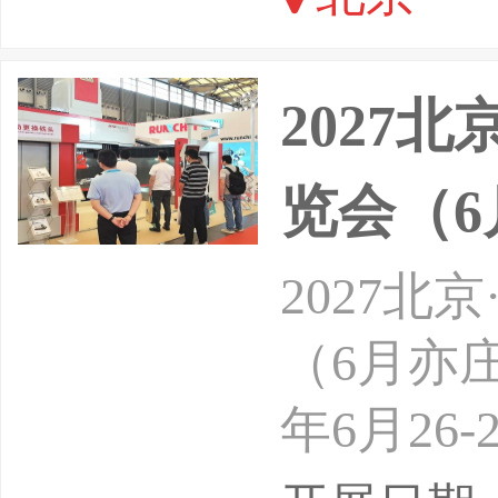
打破了物
备、每一
2027
今，物联
览会（
2027
（6月亦庄展）
年6月26
前，人工