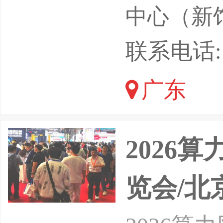
置19个
中心（新
端医疗、
联系电话: 1
所、高校
广东
造、机器
电商、新
2026
体育
览会/北