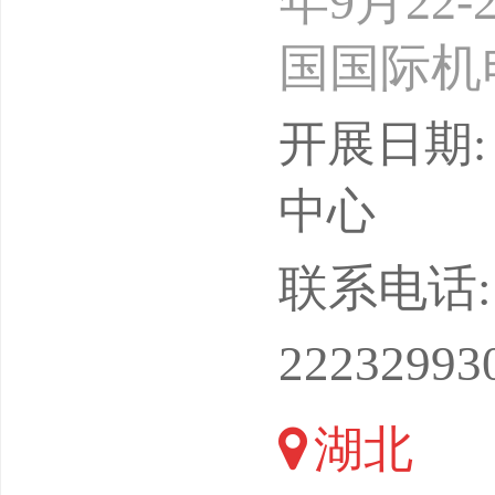
年9月22
国国际机
产业优势
开展日期: 
务部重点
中心
行（湖北
联系电话: 18
游产品，
22232993
器人到随
湖北
业链研发