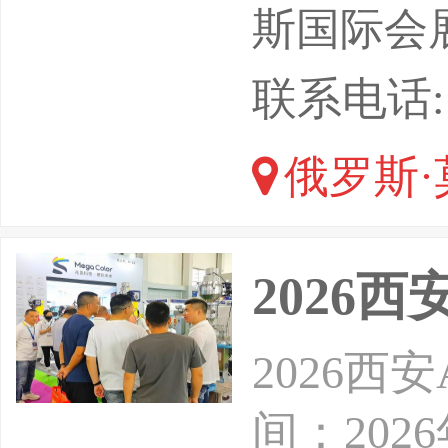
核心渠道
斯国际会展中
求。俄罗
联系电话: 1
备的集中
俄罗斯·
存在刚性
天然气工
2026
核心客户
2026
间：202