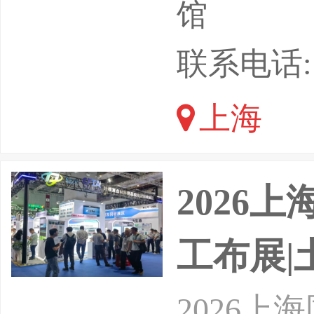
会介绍：
馆
十四届上
联系电话: 1
2026年
上海
届展会汇
业，80
2026
工布展
2026