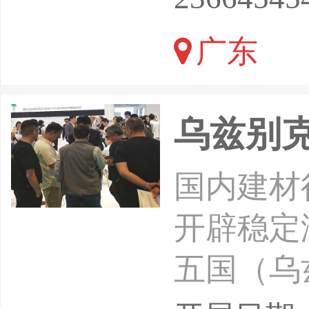
多元延伸
广东
新、标准
资源驱动
乌兹别
国内建材
开辟稳定
五国（乌