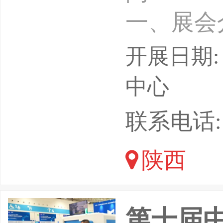
一、展会
核心承载
开展日期: 
算”专项
中心
中国，依
联系电话: 15
中心、西
陕西
大、西工
航天军工
第十届