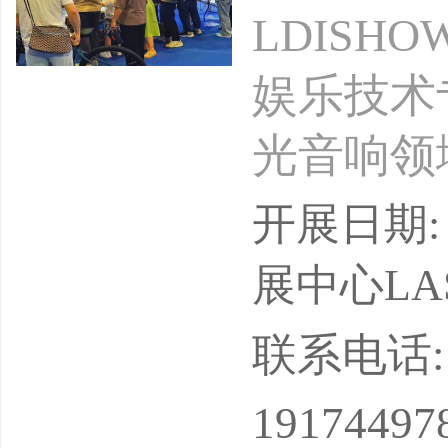
LDISH
娱乐技术
光音响领
技术协会
开展日期: 
数灯光音
展中心LAS
额，是中
联系电话: 13
梁。展会
19174497