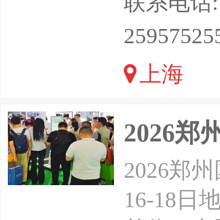
联系电话: 13
源和环保
25957525
产品的需
上海
范围内聚
制冷、鞋
2026
2026郑
16-1