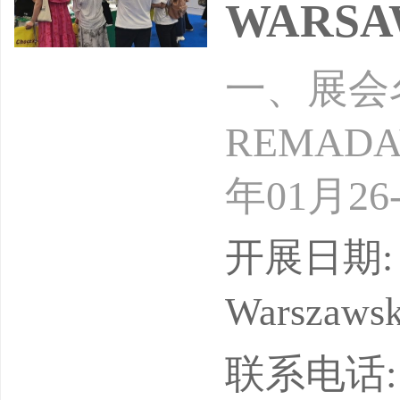
WARSAW
一、展会
REMAD
年01月
周期：一
开展日期: 
展品范围
Warszaws
设备、雕
联系电话: 13