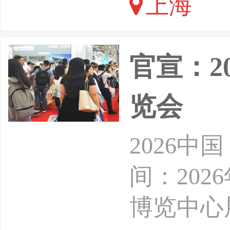
上海
材料等越
官宣：2
览会
2026
间：202
博览中心