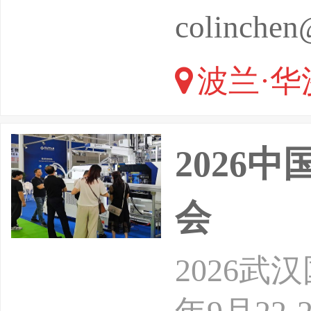
备、影像
colinchen
绘图机、
波兰·华
耗材：喷
2026
会
2026武