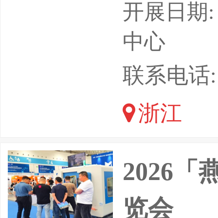
（杭州）
开展日期: 
渠道融合
中心
品类，聚
联系电话: 1
购、推客
浙江
频号生态
牌方、源
2026
品展示
览会