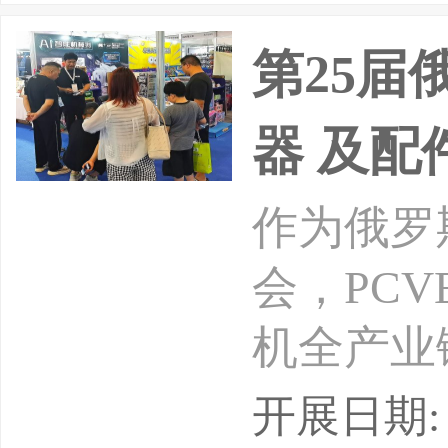
入体系化
第25届
器 及配
作为俄罗
会，PC
机全产业
于一体，
开展日期: 