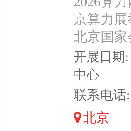
2026算
京算力展举
北京国家
与人工智
开展日期: 
数字经济
中心
成为培育
联系电话: 18
数字中国
北京
开局起步