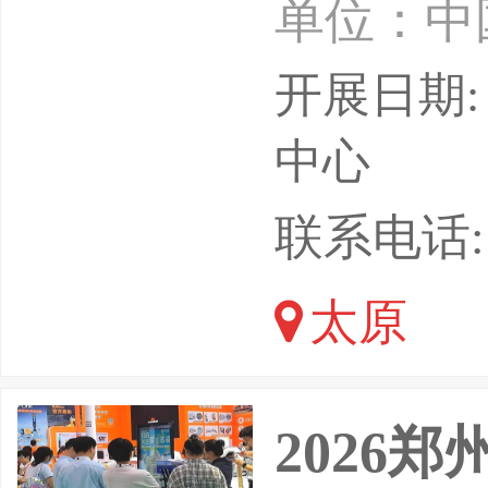
单位：中
委员会机
开展日期: 
业协会河
中心
会展（上
联系电话: 13
积3000
太原
展，共有
观。紫金
2026