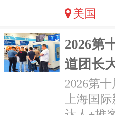
品发布、
美国
业者齐聚现
2026
道团长
2026
上海国际
达人+推