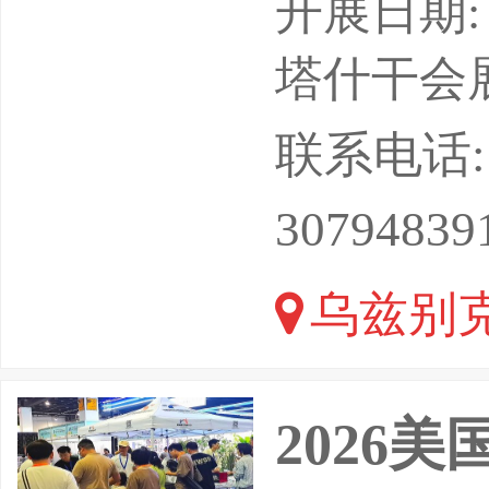
会，定档1
开展日期: 
心，中亚
塔什干会展中
业大展！
联系电话: 17
单位：乌
30794839
部、能源
乌兹别克
工商会、
DMGEVE
2026