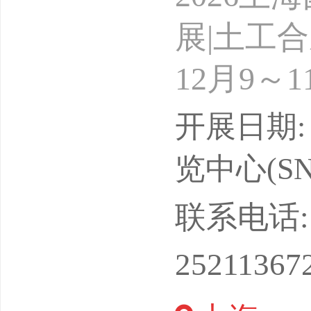
展|土工
12月9
办：20
开展日期: 
近年来，
览中心(SN
设、能源
联系电话: 13
成材料各
25211367
合土工膜