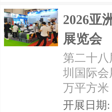
2026
展览会
第二十八届
圳国际会
万平方米
5000
开展日期: 