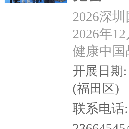
2026
2026年
健康中国
迭代升级
开展日期: 
为中华传
(福田区)
参、药食
联系电话: 18
市场，消
23664545