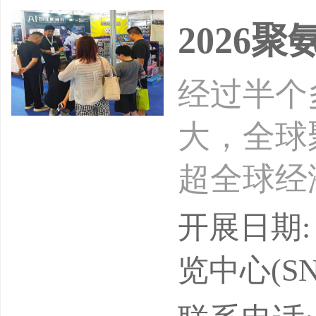
2026
经过半个
大，全球
超全球经
产、冰箱
开展日期: 
材、汽车
览中心(SN
快。随着