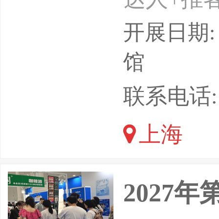
24-26
开展日期: 
会介绍：
馆
十四届上
联系电话: 1
2026年
上海
届展会汇
业，80
2027年