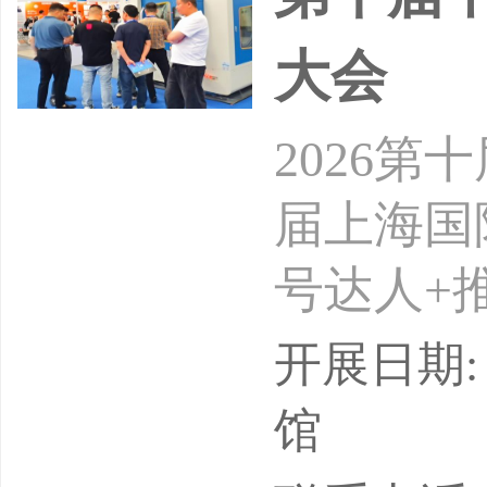
产业完
大会
2026
届上海国
号达人+
24-26
开展日期: 
会介绍：
馆
二十四届