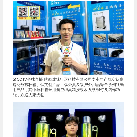
COTV全球直播-陕西致钛行远科技有限公司专业生产航空钛高
端商务拉杆箱、钛文创产品、钛茶具及钛户外用品等全系列钛民
用产品，其中拉杆箱釆用航空级高科技钛材及钛铆钉及箱饰功
能，欢迎大家光临！