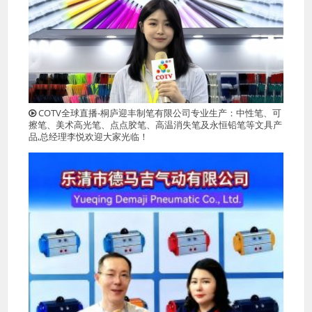
COTV全球直播-桐庐迎丰制笔有限公司专业生产：中性笔、可
擦笔、美术高光笔、点点胶笔、高温消失笔及永恒铅笔等文具产
品,总经理李悦欢迎大家光临！