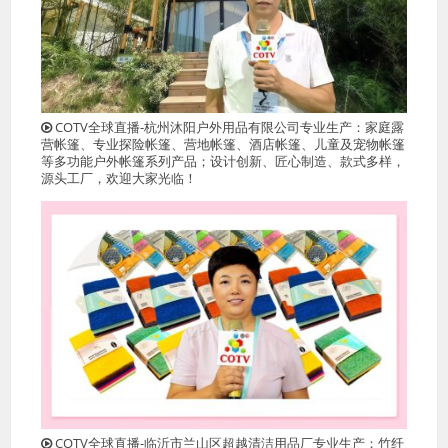
COTV全球直播-杭州沐阳户外用品有限公司专业生产：家庭露
营帐篷、专业探险帐篷、营地帐篷、酒店帐篷、儿童及宠物帐篷
等多功能户外帐篷系列产品；设计创新、匠心制造、款式多样，
源头工厂，欢迎大家光临！
COTV全球直播-临沂市兰山区超越清洁用品厂专业生产：竹纤