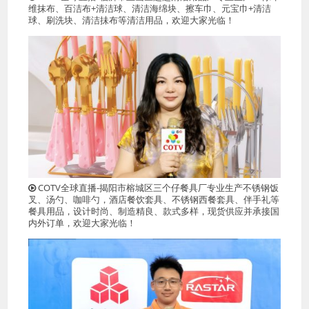
维抹布、百洁布+清洁球、清洁海绵块、擦车巾、元宝巾+清洁
球、刷洗块、清洁抺布等清洁用品，欢迎大家光临！
COTV全球直播-揭阳市榕城区三个仔餐具厂专业生产不锈钢饭
叉、汤勺、咖啡勺，酒店餐饮套具、不锈钢西餐套具、伴手礼等
餐具用品，设计时尚、制造精良、款式多样，现货供应并承接国
内外订单，欢迎大家光临！