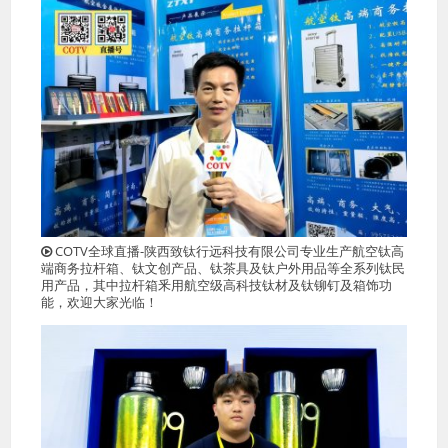
COTV全球直播-陕西致钛行远科技有限公司专业生产航空钛高
端商务拉杆箱、钛文创产品、钛茶具及钛户外用品等全系列钛民
用产品，其中拉杆箱釆用航空级高科技钛材及钛铆钉及箱饰功
能，欢迎大家光临！