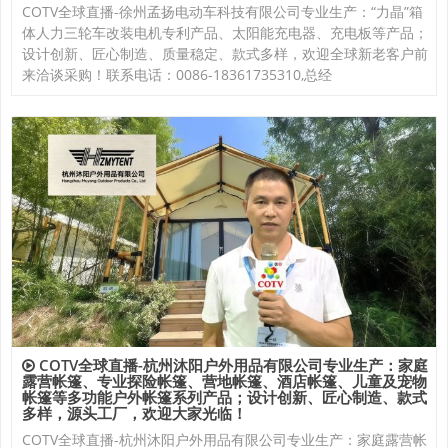
COTV全球直播-徐州孟扬电动车科技有限公司专业生产：“力晶”箱
体人力三轮车改装电机专利产品、太阳能充电器、充电板等产品；
设计创新、匠心制造、质量稳定、款式多样，欢迎全球新老客户前
来洽谈采购！联系电话：0086-18361735310,总经
COTV全球直播-杭州沐阳户外用品有限公司专业生产：家庭
露营帐篷、专业探险帐篷、营地帐篷、酒店帐篷、儿童及宠物
帐篷等多功能户外帐篷系列产品；设计创新、匠心制造、款式
多样，源头工厂，欢迎大家光临！
COTV全球直播-杭州沐阳户外用品有限公司专业生产：家庭露营帐