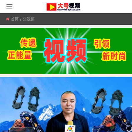
首页
所
短视频
在
位
置: