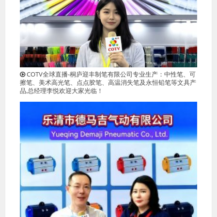
COTV全球直播-桐庐迎丰制笔有限公司专业生产：中性笔、可
擦笔、美术高光笔、点点胶笔、高温消失笔及永恒铅笔等文具产
品,总经理李悦欢迎大家光临！