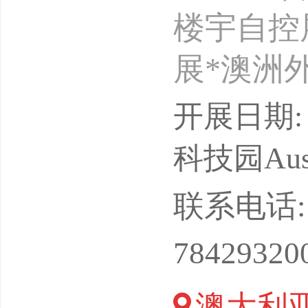
楼宇自控展
展*澳洲
5月展出
开展日期: 
一届主办
科技园Austra
所组办单
联系电话: 13
【励航赵婷
78429320
补贴！为
澳大利