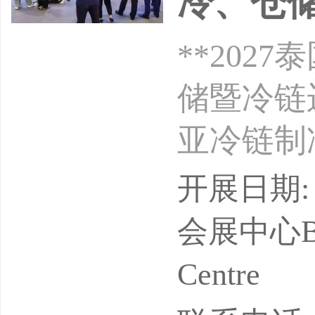
冷、仓
**20
储暨冷链
亚冷链制冷
展出地点
开展日期: 
届组展单
会展中心Bangk
【励航赵婷
Centre
案+现场