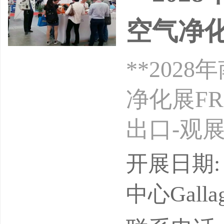
空气净化
**20
净化展FR
出口-观展
出地点：
开展日期: 
GALLAG
中心Gallagh
展会周期