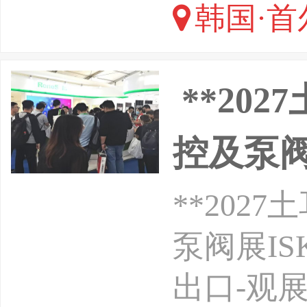
韩国·首
工程机
**20
控及泵阀
**20
泵阀展IS
出口-观展