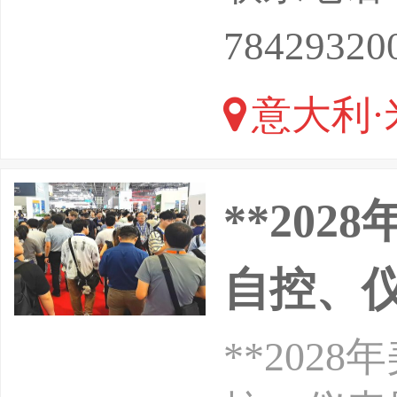
ReedE
78429320
有限公司【
意大利·
**20
自控、仪
**20