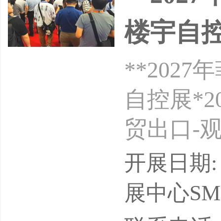
楼宇自
**20
自控展*
贸出口-
出地点】
开展日期: 2
一届【组
展中心SMX C
司【励航赵