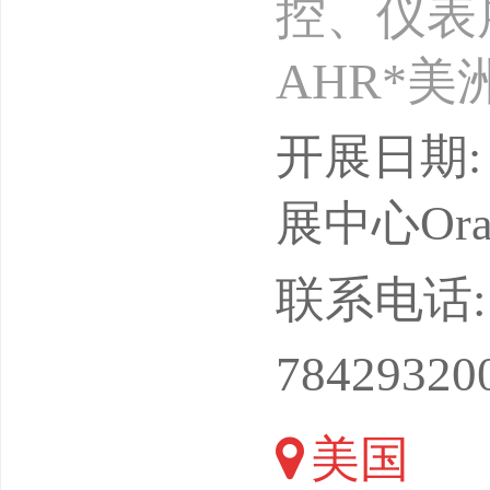
控、仪表
AHR*美
07至20
开展日期: 
会周期：
展中心Orang
会展有限公
联系电话: 13
人员跟团
78429320
的市场：
美国
Da型展