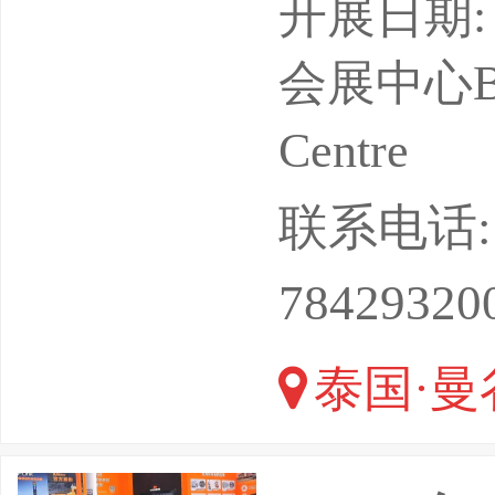
点：泰国
开展日期: 
单位：北
会展中心Bangk
婷-可+V
Centre
您节省成
联系电话: 13
供观展考
78429320
行**科
泰国·曼