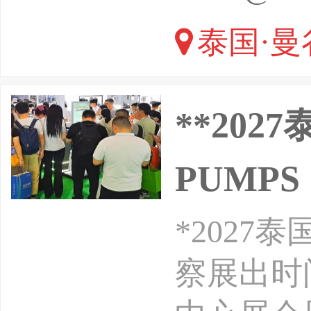
供观展考
泰国·曼
**20
PUMPS
*202
察展出时