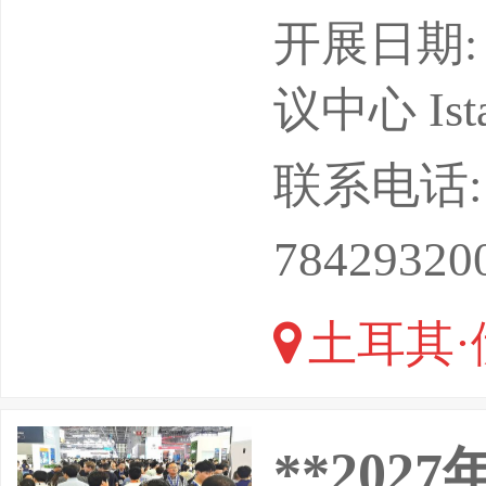
出时间：2
开展日期: 
会展中心
议中心 Istan
Hannov
联系电话: 13
务会展有
78429320
lihan
土耳其·
**20