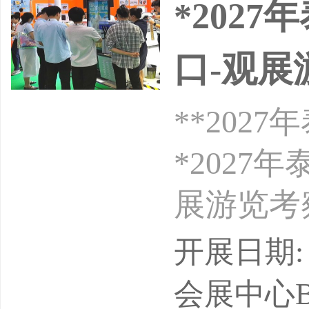
*202
口-观展
**20
*202
展游览考
谷IMP
开展日期: 
单位】德
会展中心Bangk