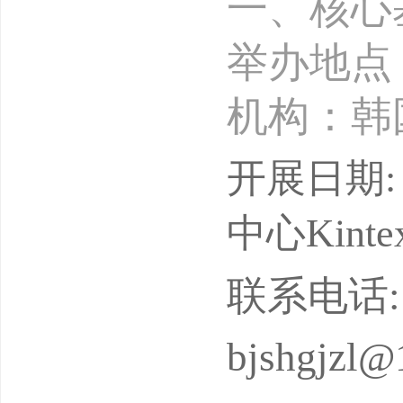
一、核心基
举办地点
机构‌：
面积215
开展日期: 
展，专业观
中心Kintex -
聚全球2
联系电话: 13
2万人次
bjshgjzl@
展会核心