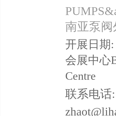
PUMPS&
南亚泵阀
07月展
开展日期: 
周期：一
会展中心Bangk
单位：北
Centre
婷-可+V
联系电话: 13
您节省成
zhaot@lih