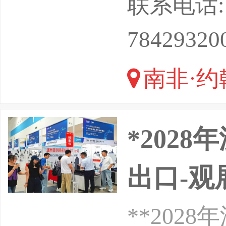
联系电话: 13
展单位：
78429320
赵婷-可+
南非·约
为您节省
*202
出口-观
**20