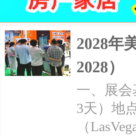
2028
2028）
一、展会基
3天）地
（LasVe