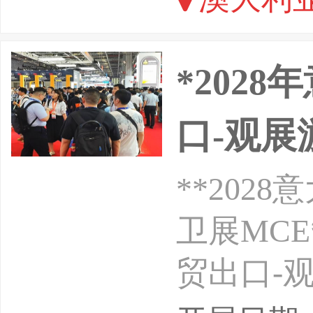
司为您提
*202
口-观展
**20
卫展MCE
贸出口-