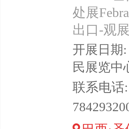
处展Feb
出口-观
间待定）展
开展日期: 
心展会周
民展览中心Cen
单位：北
联系电话: 13
婷可+VX
78429320
您节省成