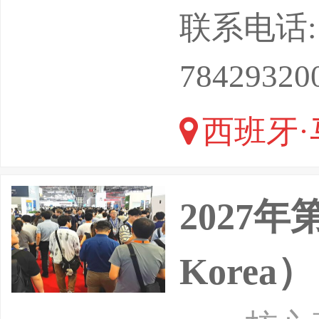
（IFEM
联系电话: 13
位：北京
78429320
Teb:I
西班牙·
本，寻找
2027
Korea）