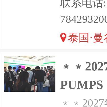
联系电话: 13
疫情刚刚
78429320
元，如果
泰国·曼
﹡﹡20
PUMPS 
﹡﹡20