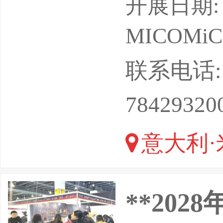
年举办，
开展日期: 2
间：2028
MICOMiCo 
中心Rh
联系电话: 13
ReedE
78429320
有限公司【
意大利·
**20