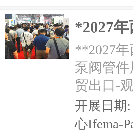
*202
**20
泵阀管件
贸出口-观
2027-
开展日期: 
两年一届
心Ifema-Par