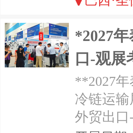
巴西·圣
供观展考
*202
口-观展
**20
冷链运输
外贸出口