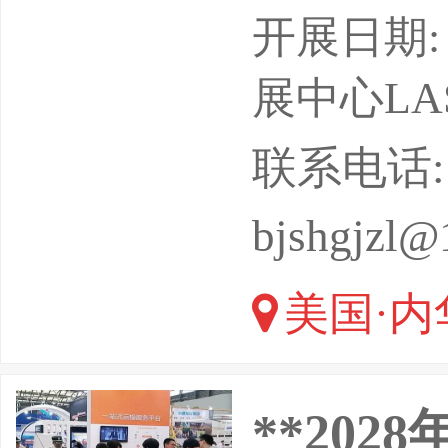
家矿业协会（N
开展日期: 
办周期：
展中心LAS
展会规模
联系电话: 13
全馆及户
bjshgjzl@
余家企业
美国·内
**20