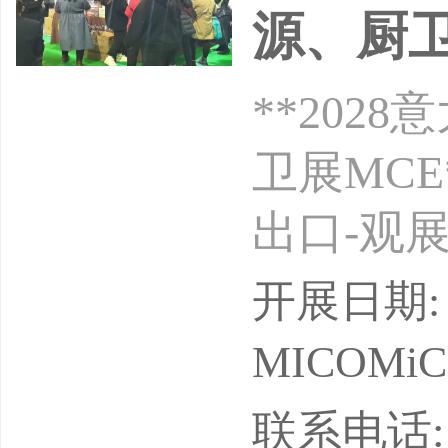
源、厨
**20
卫展MCE
出口-观
*双年举
开展日期: 2
间：2028
MICOMiCo 
中心Rh
联系电话: 13