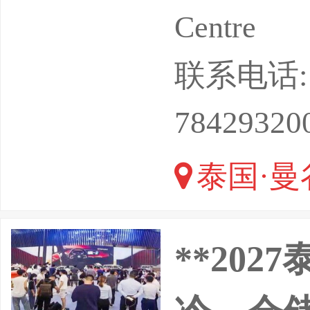
航国际商
Centre
lihan
联系电话: 13
本，寻找
78429320
察机会，
泰国·曼
**20