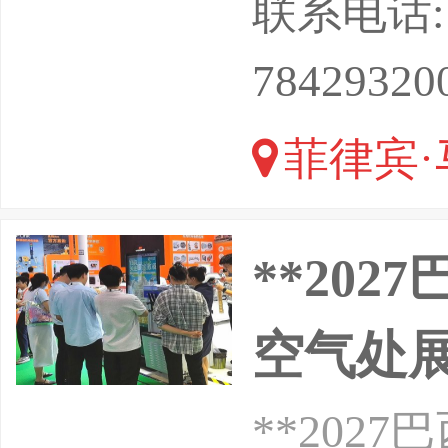
联系电话: 13
察】本公
78429320
展会上获
菲律宾·
受异域文
**20
空气处展F
**20