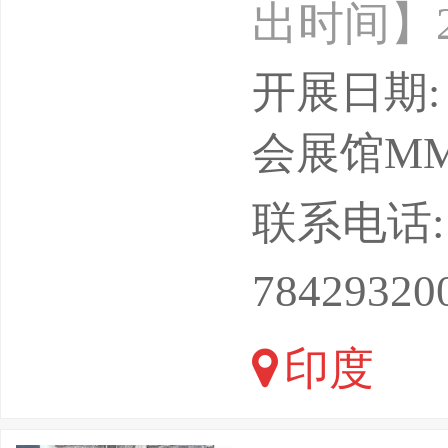
出时间】20
度新孟买
开展日期: 2
ASMInt
会展馆MMRDA
位】北京
联系电话: 13
可+VX：
78429320
（MET
印度