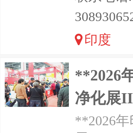
与商贸合
30893065
创下亮眼佳
印度
展企业（
**20
净化展II
**20