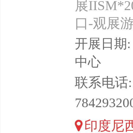
展IISM
口-观展游览
25展出
开展日期: 
年一届主
中心
会）、AS
联系电话: 13
位：北京
78429320
可+VX：
印度尼西
节