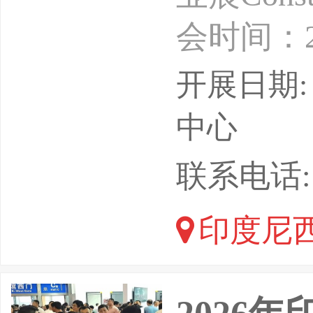
会时间：2
周期：每
开展日期: 
印尼PT.P
中心
国际展览
联系电话: 1
英富曼联合
印度尼西
办，