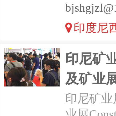
盛会。二
bjshgjzl@
万-5万
印度尼西
规模：专
印尼矿业
及矿业
印尼矿业
业展Constr