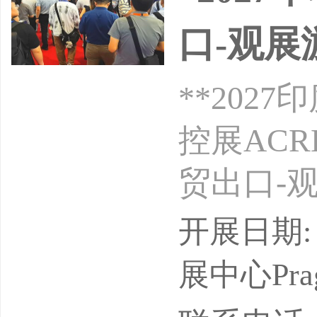
口-观展
**20
控展ACR
贸出口-观
2-13
开展日期: 
年一届组
展中心Praga
司【励航赵