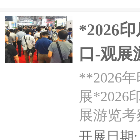
*202
口-观展
**20
展*20
展游览考察展
点：雅加
开展日期: 