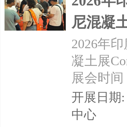
2026
尼混凝
2026
凝土展Const
展会时间：
办周期：
开展日期: 
&amp;印
中心