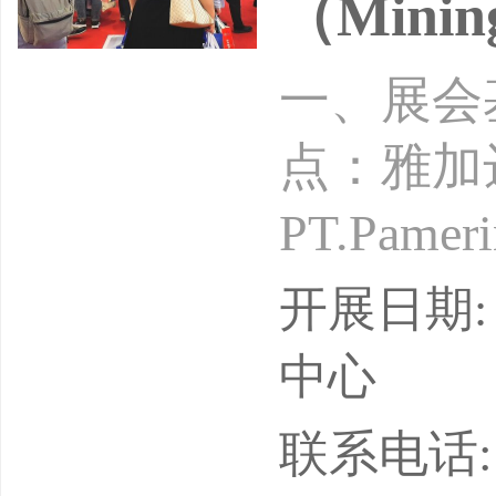
（Mining
一、展会基
点：雅加
PT.Pam
中国区组
开展日期: 
展咨询：
中心
办23届
联系电话: 13