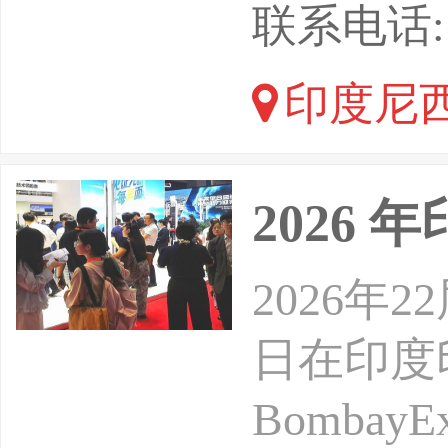
盛瑞达国
联系电话: 1
览集团英富
印度尼西
合主办
2026 
2026年
日在印度
Bombay