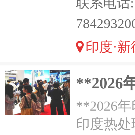
联系电话: 13
展补贴！
78429320
公司为您
印度·新
获得世
**20
**202
印度热处