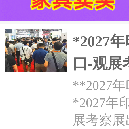
*202
口-观展
**20
*202
展考察展出时