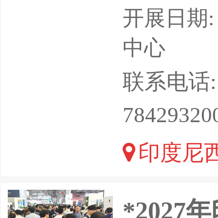
雅加达国
开展日期: 
位：北京
中心
可+VX：
联系电话: 13
节省成本
78429320
观展考察
印度尼西
**科技
*202