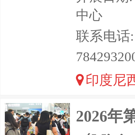
办单位：
中心
ASHRA
联系电话: 13
励航国际
78429320
lihan
印度尼西
本，寻找
2026