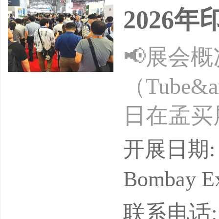
2026
📢展会概
（Tube&a
日在孟买
集团倾力
开展日期: 
专业盛会
Bombay Ex
展会，实
联系电话: 17