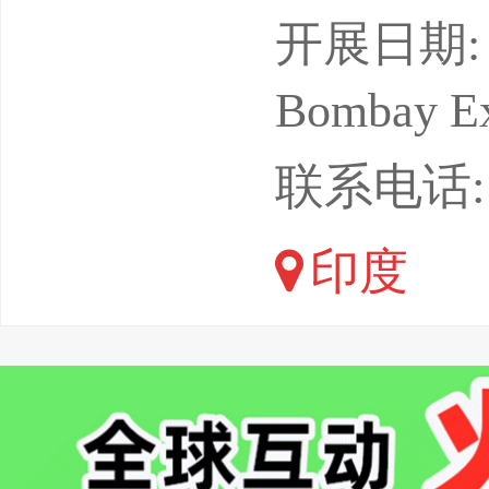
届印度国
开展日期: 
21届，
Bombay Ex
海外铸造
联系电话: 1
示与交流平台
印度
功举办，
边国家的