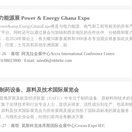
能源展 Power & Energy Ghana Expo
er&amp;EnergyGhanaExpo将是与电力能源、电气和工程等相关的所
广平台。同时还可以通过展会与加纳和西非地区的合作伙伴、分销商和客
米，在2024年展会上，有大概50家参展商和3000多名专业观众将参加此
国，印度，土耳其和其他非洲国家，如
-26 展馆: 阿克拉会展中心Accra International Conference Centre
-88023800 Email: sales06@nbhrhz.com
罗斯制药设备、原料及技术国际展览会
ngredients是俄罗斯及欧亚经济联盟（EAEU）中专注于制药设备、原材料和技
会汇集了全球技术和行业专业人士，提供从研发、活性成分到生产、包装和
、原料及技术国际展览会为所有展商及观众供给了国际高标准的展会服务
用，与领先企业会面，向他们咨询业务解决方案
至 11-27 展馆: 莫斯科克洛库斯国际会展中心Crocus-Expo IEC