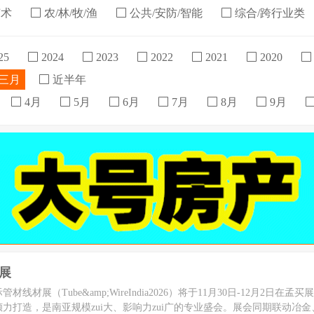
艺术
农/林/牧/渔
公共/安防/智能
综合/跨行业类
25
2024
2023
2022
2021
2020
三月
近半年
4月
5月
6月
7月
8月
9月
材展
管材线材展（Tube&amp;WireIndia2026）将于11月30日-12月2日在
力打造，是南亚规模zui大、影响力zui广的专业盛会。展会同期联动冶