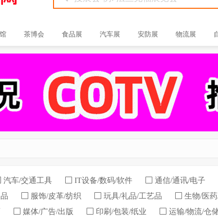
馆
茶博会
食品展
汽车展
安防展
物流展
汽车/交通工具
IT设备/数码/软件
通信/通讯/电子
用品
服饰/皮革/纺织
玩具/礼品/工艺品
生物/医药
育
媒体/广告/出版
印刷/包装/纸业
运输/物流/仓