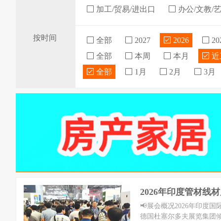
加工/贸易/进出口
办公/文教/
按时间
全部
2027
2026
20
全部
本周
本月
近
全部
1月
2月
3月
2026年印度管材线
📢展会概况2026年印度国际
德国杜塞尔多夫展览集团倾