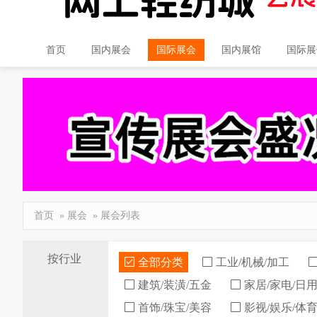
首页
国内展会
国际展会
国内展馆
国际展
首页
»
展会
» 展会列表
按行业
全部分类
工业/机械/加工
建筑/装潢/五金
家居/家电/日
首饰/珠宝/美容
影视/娱乐/体