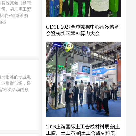
涂装展览会（越南
公司、胡志明工贸
比赛+特邀采购
触越
GDCE 2027全球数据中心液冷博览
会暨杭州国际AI算力大会
商局批准的专业电
产业集群市场，采
供需对接活动的形
2026上海国际土工合成材料展会|土
工膜、土工布展|土工合成材料仪