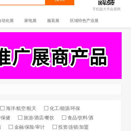
手机版大号会展网
自动化展
家电展
服装展
区域特色产业展
海洋/航空/航天
化工/能源/环保
/保健
旅游/酒店/餐饮
食品/饮料/酒
储
金融/保险/审计
投资/连锁/加盟