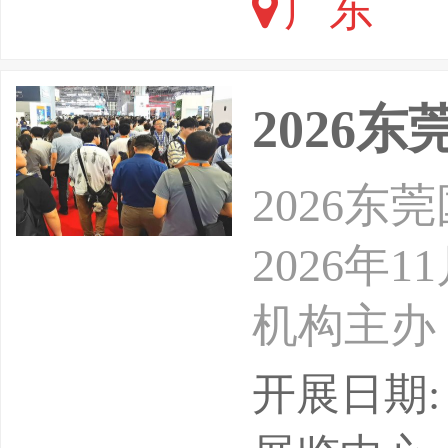
广东
疲劳性等
节等工件
2026
方式可分
2026
2026年
机构主办
11月2
开展日期: 
上海辰招