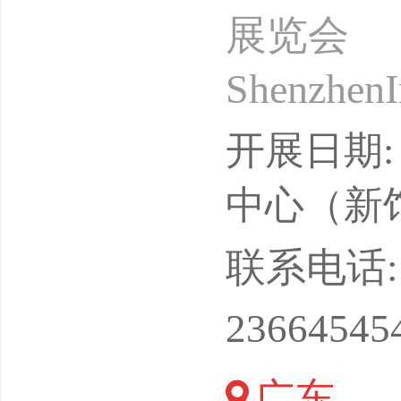
展览会
ShenzhenI
时间：20
开展日期: 
心（宝安
中心（新
解锁人形
联系电话: 18
为核心赛
23664545
广东