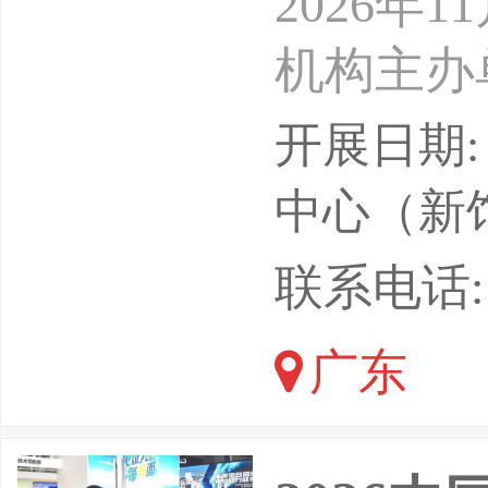
2026年
机构主办
新局承办
开展日期: 
上届展会
中心（新
600多
联系电话: 13
38862
广东
特、哈威
思、索诺