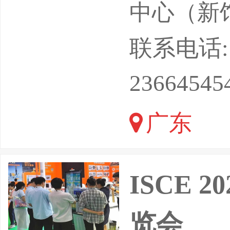
心（宝安
中心（新
解锁人形
联系电话: 18
局的历史
23664545
广东
ISCE
览会