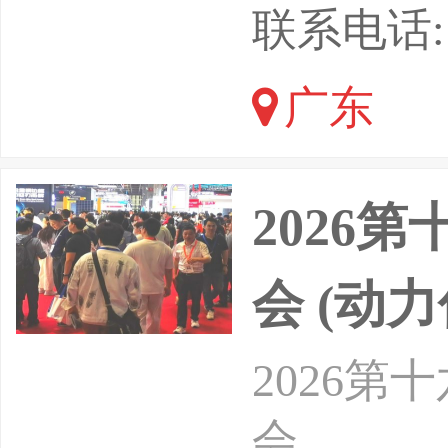
加速推进
联系电话: 13
更是航空
广东
空经济等
局重构，
2026
会 (动
2026
会