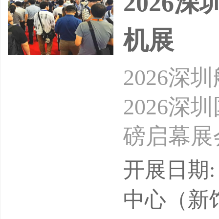
2026
机展
2026深
2026
磅启幕展会
28日展
开展日期: 
概况：全
中心（新