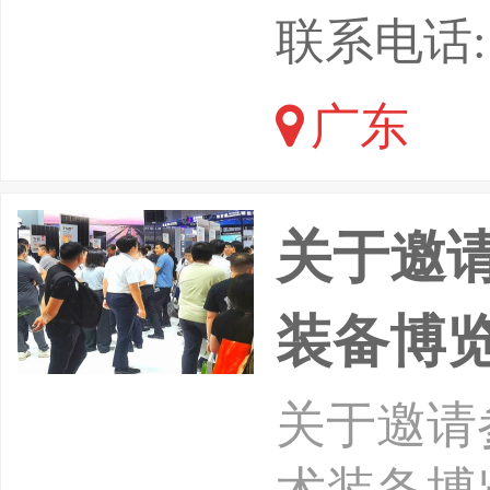
力及燃气
联系电话: 1
支撑整个
广东
天，制造
的质量和
关于邀请
装备博
关于邀请