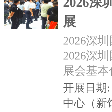
2026
展
2026
2026
展会基本
心液冷技
开展日期: 
2026年
中心（新