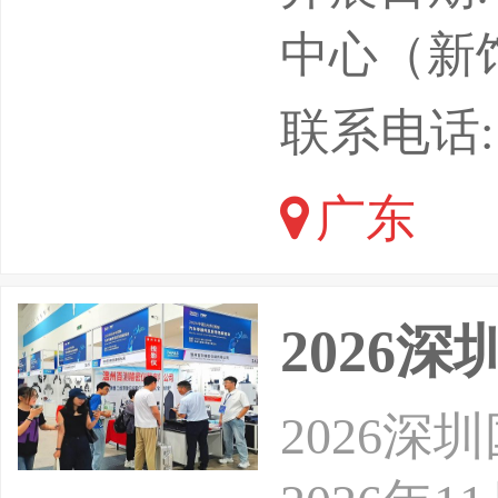
国际会展
中心（新
加速推进
联系电话: 13
能互联的
广东
边缘侧连
连接至云
2026
服务
2026