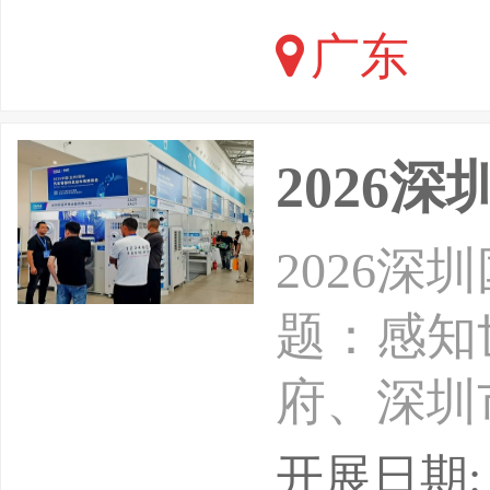
科的发展
广东
向实践应
的研究热
2026
2026
题：感知
府、深圳
有限公司时
开展日期: 