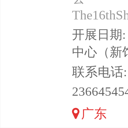
The16thSh
时间：20
开展日期: 
心（宝安
中心（新
制造业的
联系电话: 18
汽车、航
23664545
械
广东