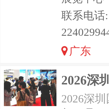
件、数控
联系电话: 15
量、模具
22402994
创新技术
广东
洞察市场
谈。为观
2026
2026深