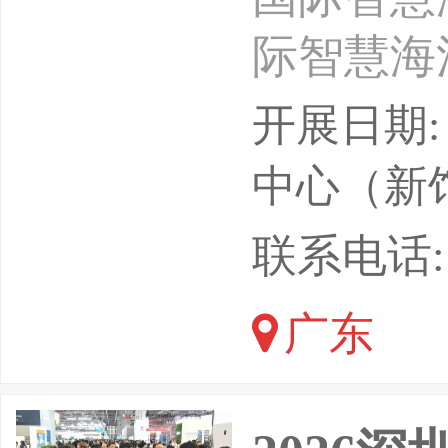
际智慧海
展会基本
开展日期: 
工装备与
中心（新
月26日-
联系电话: 18
展中心（
广东
海工船舶
前沿科技