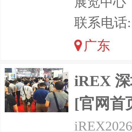
展览中心
2026
联系电话: 1
有来自全球
广东
平方米，
超过300
iREX
[官网首
iREX2