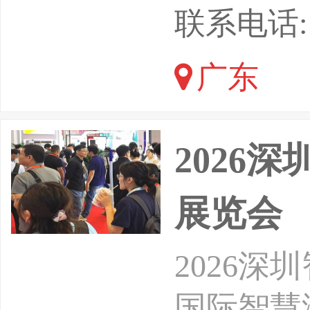
圳国际会
联系电话: 1
50000
广东
吸引5万
内外先进
2026
展览会
2026深
国际智慧