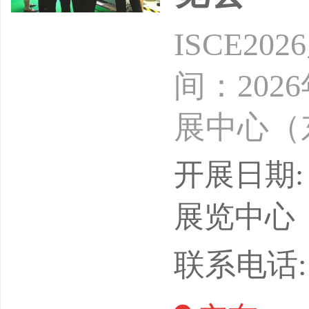
ISCE2
间：202
展中心（
盟、海德
开展日期: 
承办单位
展览中心
智慧工厂
联系电话: 1
着制造业