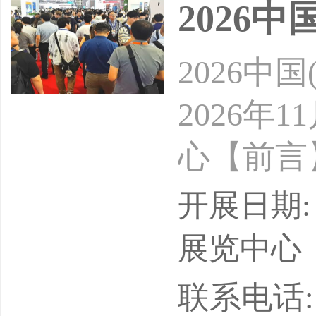
2026
面对国
2026
2026年
心【前言
术融合的
开展日期: 
能力的模
展览中心
叶，随着
联系电话: 1