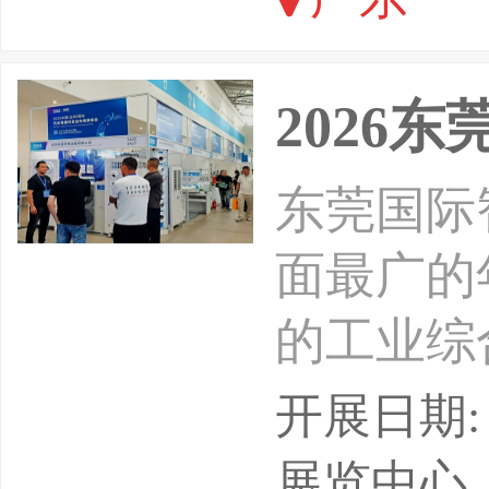
2026
东莞国际
面最广的
的工业综
展览中心
开展日期: 
高端机床
展览中心