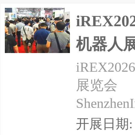
iREX
机器人
iREX2
展览会
ShenzhenI
时间：20
开展日期: 