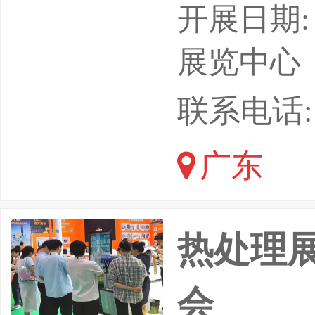
盟、海德
开展日期: 
承办单位
展览中心
目前3D
联系电话: 1
服务&a
广东
作为“中国
制造行业
热处理展
会