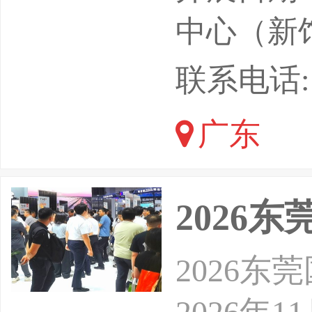
电子音响
中心（新
市场背景
联系电话: 13
展，近年
广东
渐地走向
最火热的
2026
2026