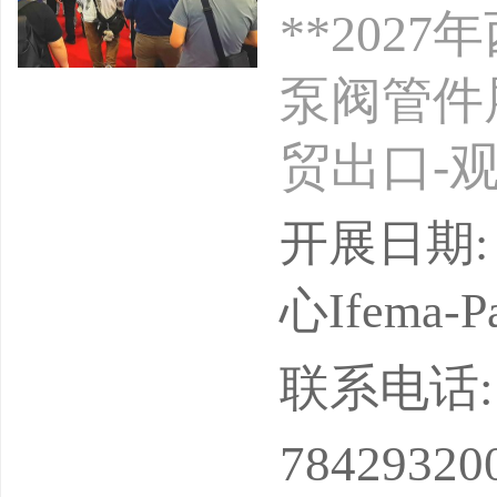
**20
泵阀管件
贸出口-观
2027-
开展日期: 
两年一届
心Ifema-Par
（IFEM
联系电话: 13
位：北京
78429320