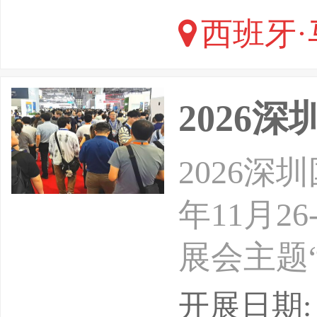
Teb:I
西班牙·
本，寻找
2026
2026深
年11月
展会主题
位中国消
开展日期: 