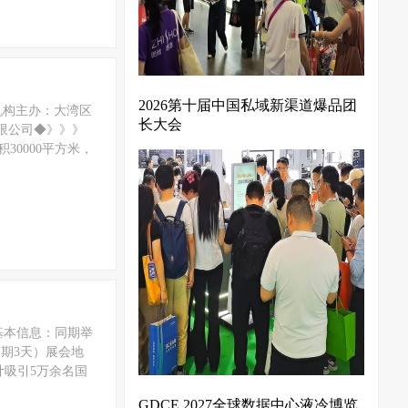
2026第十届中国私域新渠道爆品团
织机构主办：大湾区
长大会
有限公司◆》》》
30000平方米，
基本信息：同期举
展期3天）展会地
计吸引5万余名国
GDCE 2027全球数据中心液冷博览