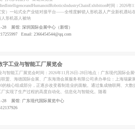
bodiedIntelligenceandHumanoidRoboticsIndustryChainExhibition时间：202
宝安）一站式全产业链对接平台——全维度解锁人形机器人产业新机遇站在
与人形机器人被纳
 至 11-28 展馆: 深圳国际会展中心（新馆）
7255997 Email: 2366454544@qq.com
国际数字工业与智能工厂展览会
字工业与智能工厂展览会时间：2026年11月26日-28日地点：广东现代国际
链联盟、海德国际会展、广东海渤会展服务有限公司承办单位：上海瑞蒙
.0的核心组成部分，正逐步改变着制造业的面貌。通过集成物联网、大数
工厂实现了生产过程的高度自动化、信息化与智能化。随着
 至 11-28 展馆: 广东现代国际展览中心
12137926